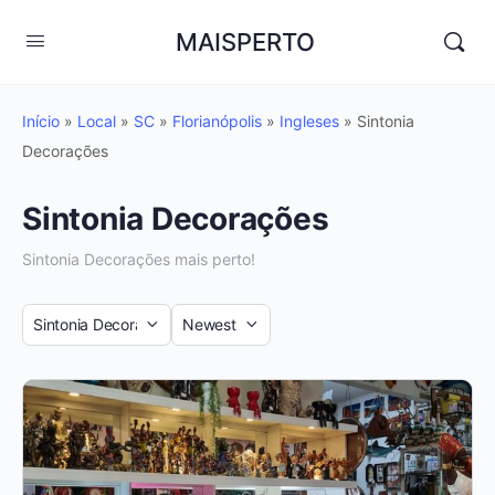
MAISPERTO
Início
»
Local
»
SC
»
Florianópolis
»
Ingleses
»
Sintonia
Decorações
Sintonia Decorações
Sintonia Decorações mais perto!
Category
Sort
by