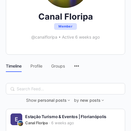
Canal Floripa
Member
@canalfloripa
•
Active 6 weeks ago
Menu
Timeline
Profile
Groups
Items
Search
Feed…
Show
personal posts
by
new posts
Estação Turismo & Eventos | Florianópolis
Canal Floripa
6 weeks ago