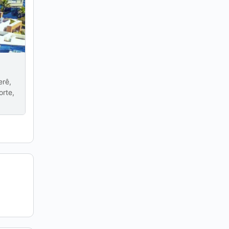
erê,
orte,