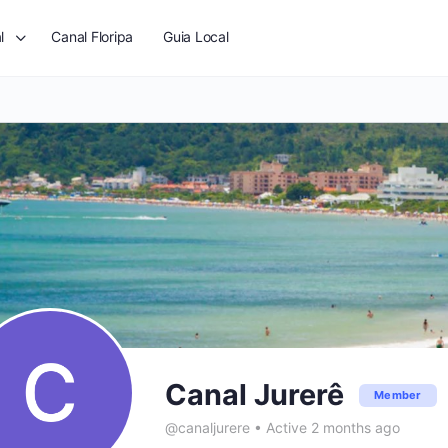
l
Canal Floripa
Guia Local
Canal Jurerê
Member
@canaljurere
•
Active 2 months ago