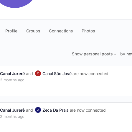
Profile
Groups
Connections
Photos
Show
personal posts
by
ne
Canal Jurerê
and
Canal São José
are now connected
2 months ago
Canal Jurerê
and
Zeca Da Praia
are now connected
2 months ago