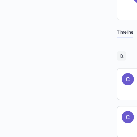
Timeline
Open
search
filters