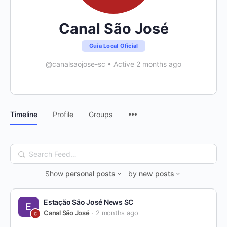
Canal São José
Guia Local Oficial
@canalsaojose-sc
•
Active 2 months ago
Menu
Timeline
Profile
Groups
Items
Search
Feed…
Show
personal posts
by
new posts
Estação São José News SC
Canal São José
2 months ago