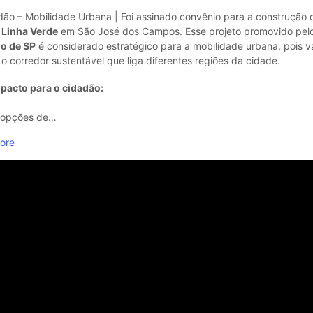
dão – Mobilidade Urbana | Foi assinado convênio para a construção
 Linha Verde
em São José dos Campos. Esse projeto promovido pel
o de SP
é considerado estratégico para a mobilidade urbana, pois v
 o corredor sustentável que liga diferentes regiões da cidade.
pacto para o cidadão:
 opções de…
ore