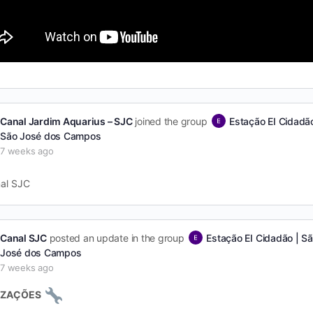
Canal Jardim Aquarius – SJC
joined the group
Estação EI Cidadão
São José dos Campos
7 weeks ago
al SJC
Canal SJC
posted an update in the group
Estação EI Cidadão | S
José dos Campos
7 weeks ago
IZAÇÕES