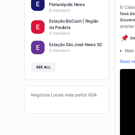
Florianópolis News
EI Cida
8 members
fase da
Govern
Estação BizCash | Região
ampliar
da Paulista
5 members
Im
Estação São José News SC
4 members
Mais
Read m
SEE ALL
Negócios Locais mais perto! GGA