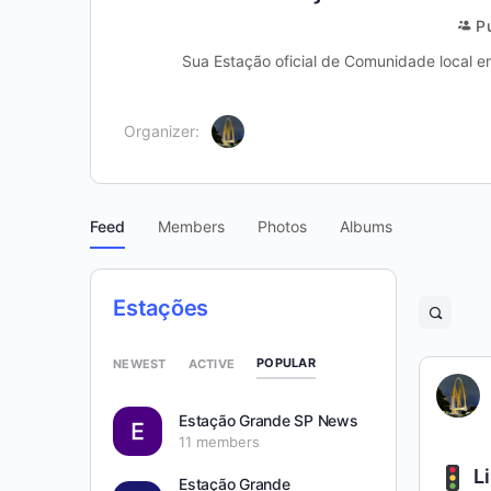
P
Sua Estação oficial de Comunidade local 
Organizer:
Feed
Members
Photos
Albums
Estações
Open
search
filters
POPULAR
NEWEST
ACTIVE
Estação Grande SP News
11 members
Li
Estação Grande