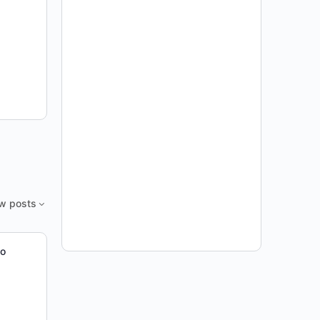
w posts
ão