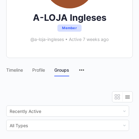
A-LOJA Ingleses
Member
@a-loja-ingleses
•
Active 7 weeks ago
Menu
Timeline
Profile
Groups
Items
Order
By:
Order
By: