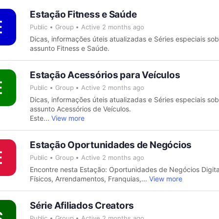
Estação Fitness e Saúde
Public
Group
Active 2 months ago
Dicas, informações úteis atualizadas e Séries especiais sob
assunto Fitness e Saúde.
Estação Acessórios para Veículos
Public
Group
Active 2 months ago
Dicas, informações úteis atualizadas e Séries especiais sob
assunto Acessórios de Veículos.
Este...
View more
Estação Oportunidades de Negócios
Public
Group
Active 2 months ago
Encontre nesta Estação: Oportunidades de Negócios Digita
Físicos, Arrendamentos, Franquias,...
View more
Série Afiliados Creators
Public
Group
Active 2 months ago