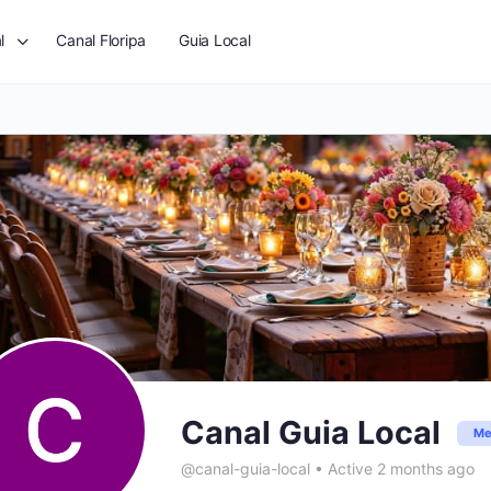
l
Canal Floripa
Guia Local
Canal Guia Local
Me
@canal-guia-local
•
Active 2 months ago