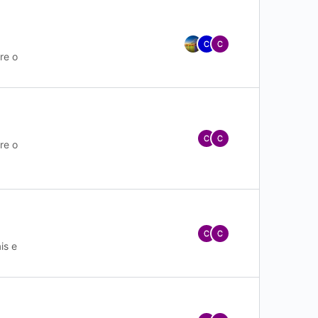
re o
re o
is e