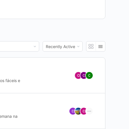
Order
By:
s fáceis e
semana na