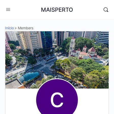
MAISPERTO
Início
»
Members