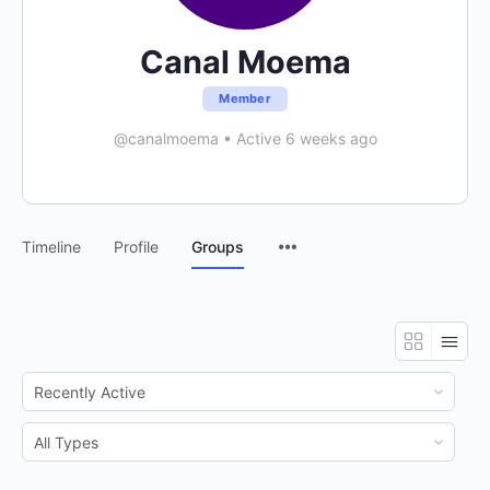
Canal Moema
Member
@canalmoema
•
Active 6 weeks ago
Menu
Timeline
Profile
Groups
Items
Order
By:
Order
By: